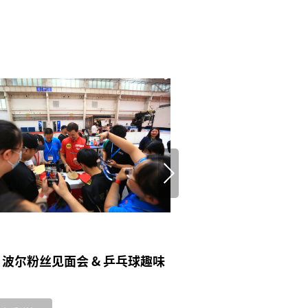
·波尔粉丝见面会 & 乒乓球趣味
欧洲房车市场全维解
势、用户需求变迁、
合规路径