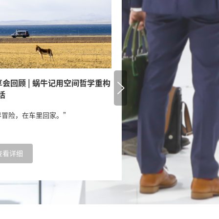
享会回顾 | 蜗牛记用空间哲学重构
会议回顾 | CIVD专家全
活
市场
界冒险，在车里回家。”
一场关于欧洲房车市场的全景
查看详细
查看详细