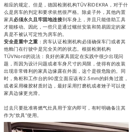
相应的规定。但是，德国检测机构TÜV和DEKRA，对于什
么是房车的判定和要求依然很严格。除桌子外，其他内置
家具
必须永久且牢固地连接
到车身上，并且只能借助工具
才能移动。因此，一些只是通过螺丝安装和简易固定的家
具是不被认可定性为房车的。
安全是重中之重
：房车认证检测机构必须确保车门或者其
他舱门在行驶中是完全关闭的状态。根据检测机构
TÜVNord的说法：良好的家具固定在实践中很少出现问
题，而因为设计问题或者车身尺寸的局限，使得有的改装
出现非常锋利的家具边缘露在外面，这个是很危险的。同
时，角柜和工作台的90度立面应该有2.5mm的斜角过渡，
或者采用橡胶材质封边，最好采用打磨机或者矬子可以使
家具边缘更光滑。
过去只要批准将燃气灶具用于室内即可，有时明确备注其
作为“炊具”使用。