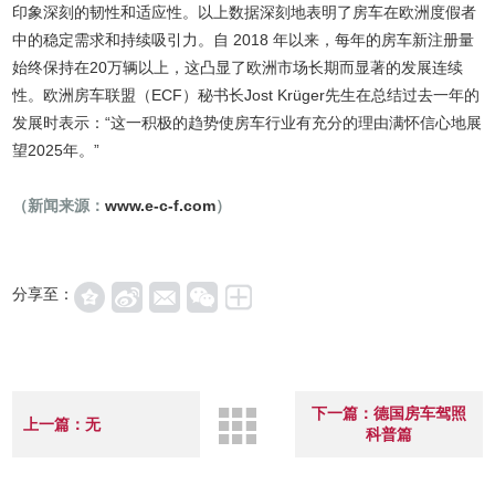
印象深刻的韧性和适应性。以上数据深刻地表明了房车在欧洲度假者
中的稳定需求和持续吸引力。自 2018 年以来，每年的房车新注册量
始终保持在20万辆以上，这凸显了欧洲市场长期而显著的发展连续
性。欧洲房车联盟（ECF）秘书长Jost Krüger先生在总结过去一年的
发展时表示：“这一积极的趋势使房车行业有充分的理由满怀信心地展
望2025年。”
（新闻来源：
www.e-c-f.com
）
分享至：
下一篇：德国房车驾照
上一篇：无
科普篇