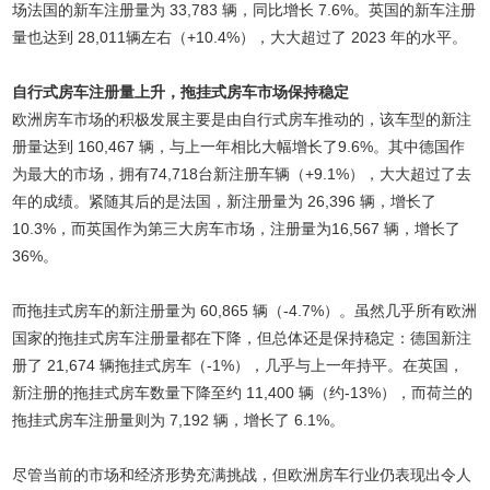
场法国的新车注册量为 33,783 辆，同比增长 7.6%。英国的新车注册
量也达到 28,011辆左右（+10.4%），大大超过了 2023 年的水平。
自行式房车注册量上升，拖挂式房车市场保持稳定
欧洲房车市场的积极发展主要是由自行式房车推动的，该车型的新注
册量达到 160,467 辆，与上一年相比大幅增长了9.6%。其中德国作
为最大的市场，拥有74,718台新注册车辆（+9.1%），大大超过了去
年的成绩。紧随其后的是法国，新注册量为 26,396 辆，增长了
10.3%，而英国作为第三大房车市场，注册量为16,567 辆，增长了
36%。
而拖挂式房车的新注册量为 60,865 辆（-4.7%）。虽然几乎所有欧洲
国家的拖挂式房车注册量都在下降，但总体还是保持稳定：德国新注
册了 21,674 辆拖挂式房车（-1%），几乎与上一年持平。在英国，
新注册的拖挂式房车数量下降至约 11,400 辆（约-13%），而荷兰的
拖挂式房车注册量则为 7,192 辆，增长了 6.1%。
尽管当前的市场和经济形势充满挑战，但欧洲房车行业仍表现出令人