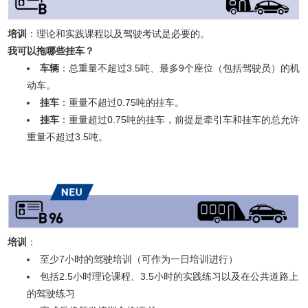
培训
：理论和实践课程以及驾驶考试是必要的。
我可以拖哪些挂车？
车辆
：总重量不超过3.5吨、最多9个座位（包括驾驶员）的机
动车。
挂车
：重量不超过0.75吨的挂车。
挂车
：重量超过0.75吨的挂车，前提是牵引车和挂车的总允许
重量不超过3.5吨。
培训
：
至少7小时的驾驶培训（可作为一日培训进行）
包括2.5小时理论课程、3.5小时的实践练习以及在公共道路上
的驾驶练习