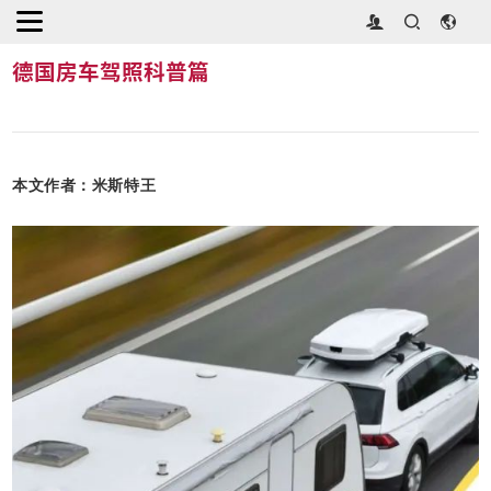
首页
>
国际资讯
>
德国房车驾照科普篇
德国房车驾照科普篇
本文作者：米斯特王