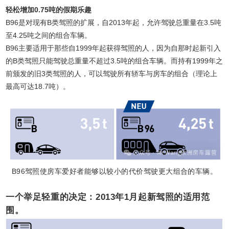
轻松增加0.75吨的假期乐趣
B96是对现有B类驾照的扩展，自2013年起，允许驾驶总重量在3.5吨
至4.25吨之间的组合车辆。
B96主要适用于那些自1999年起获得驾照的人，因为自那时起新引入
的B类驾照只能驾驶总重量不超过3.5吨的组合车辆。而持有1999年之
前颁发的旧3类驾照的人，可以驾驶所有轿车与房车的组合（理论上
最高可达18.7吨）。
B96驾照使房车爱好者能够以较小的代价驾驶更大组合的车辆。
一个举足轻重的决定：2013年1月起新驾照的适用范
围。