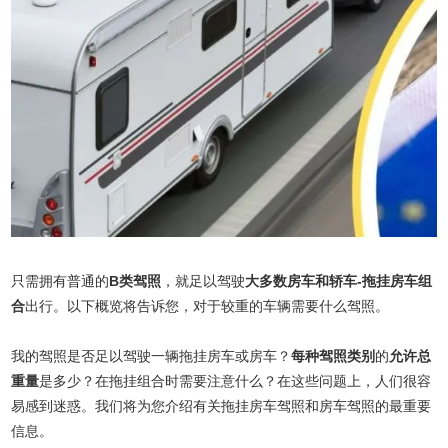
只需拥有普通的
B类驾照
，就足以驾驶
大多数房车和轿车-拖挂房车组
合
出行。以下概览将告诉您，对于较重的车辆需要什么驾照。
我的驾照是否足以驾驶一辆拖挂房车或房车？
每种驾照类别
的
允许总
重量
是多少？在拖挂组合时需要注意什么？在这些问题上，人们很容
易感到迷惑。我们将为您介绍有关拖挂房车驾照和房车驾照的最重要
信息。