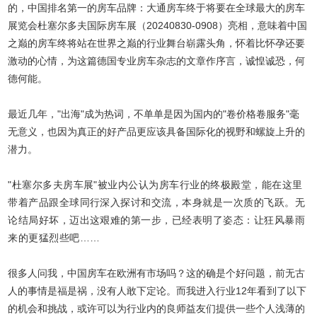
的，中国排名第一的房车品牌：大通房车终于将要在全球最大的房车
展览会杜塞尔多夫国际房车展（20240830-0908）亮相，意味着中国
之巅的房车终将站在世界之巅的行业舞台崭露头角，怀着比怀孕还要
激动的心情，为这篇德国专业房车杂志的文章作序言，诚惶诚恐，何
德何能。
最近几年，"出海"成为热词，不单单是因为国内的"卷价格卷服务"毫
无意义，也因为真正的好产品更应该具备国际化的视野和螺旋上升的
潜力。
"
杜塞尔多夫房车展"被业内公认为房车行业的终极殿堂，能在这里
带着产品跟全球同行深入探讨和交流，本身就是一次质的飞跃。无
论结局好坏，迈出这艰难的第一步，已经表明了姿态：让狂风暴雨
来的更猛烈些吧……
很多人问我，中国房车在欧洲有市场吗？这的确是个好问题，前无古
人的事情是福是祸，没有人敢下定论。而我进入行业12年看到了以下
的机会和挑战，或许可以为行业内的良师益友们提供一些个人浅薄的