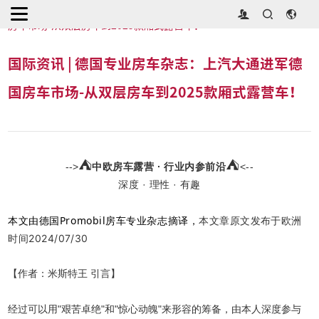
首页
>
国际资讯
>
国际资讯 | 德国专业房车杂志：上汽大通进军德国
房车市场-从双层房车到2025款厢式露营车！
国际资讯 | 德国专业房车杂志：上汽大通进军德
国房车市场-从双层房车到2025款厢式露营车！
⛺
⛺
-->
中欧房车露营 · 行业内参前沿
<--
深度 ·
理性 ·
有趣
本文由德国Promobil房车专业杂志摘译，
本文章原文发布于欧洲
时间2024/07/30
【作者：米斯特王 引言】
经过可以用"艰苦卓绝"和"惊心动魄"来形容的筹备，由本人深度参与