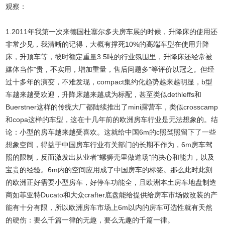
观察：
1.2011年我第一次来德国杜塞尔多夫房车展的时候，升降床的使用还
非常少见，我清晰的记得，大概有撑死10%的高端车型在使用升降
床，升顶车等，彼时额定重量3.5吨的行业氛围里，升降床还经常被
媒体当作"贵，不实用，增加重量，售后问题多"等评价以冠之。但经
过十多年的演变，不难发现，compact集约化趋势越来越明显，b型
车越来越受欢迎，升降床越来越成为标配，甚至类似dethleffs和
Buerstner这样的传统大厂都陆续推出了mini露营车，类似crosscamp
和copa这样的车型，这在十几年前的欧洲房车行业是无法想象的。结
论：小型的房车越来越受喜欢。这就给中国6m的c照驾照留下了一些
想象空间，得益于中国房车行业有关部门的长期不作为，6m房车驾
照的限制，反而激发出从业者"螺狮壳里做道场"的决心和能力，以及
宝贵的经验。6m内的空间应用成了中国房车的标签。那么此时此刻
的欧洲正好需要小型房车，好停车功能全，且欧洲本土房车地盘制造
商如菲亚特Ducato和大众crafter底盘能给提供给房车市场做改装的产
能有十分有限，所以欧洲房车市场上6m以内的房车可选性就有天然
的硬伤：要么千篇一律的无趣，要么无趣的千篇一律。