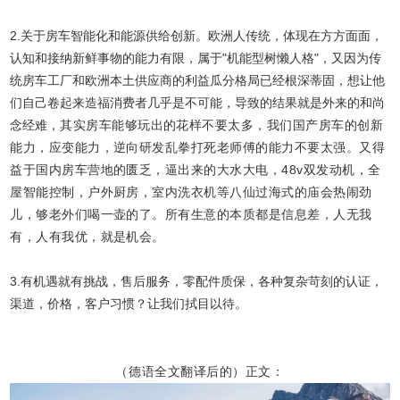
2.关于房车智能化和能源供给创新。欧洲人传统，体现在方方面面，
认知和接纳新鲜事物的能力有限，属于"机能型树懒人格"，又因为传
统房车工厂和欧洲本土供应商的利益瓜分格局已经根深蒂固，想让他
们自己卷起来造福消费者几乎是不可能，导致的结果就是外来的和尚
念经难，
其实房车能够玩出的花样不要太多，我们国产房车的创新
能力，应变能力，逆向研发乱拳打死老师傅的能力不要太强。又得
益于国内房车营地的匮乏，逼出来的大水大电，48v双发动机，全
屋智能控制，户外厨房，室内洗衣机等八仙过海式的庙会热闹劲
儿，够老外们喝一壶的了。所有生意的本质都是信息差，人无我
有，人有我优，就是机会。
3.有机遇就有挑战，售后服务，零配件质保，各种复杂苛刻的认证，
渠道，价格，客户习惯？让我们拭目以待。
（德语全文翻译后的）正文：