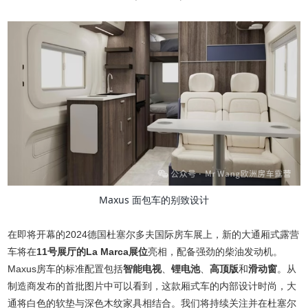
Maxus 面包车的别致设计
在即将开幕的2024德国杜塞尔多夫国际房车展上，新的大通厢式露营
车将在
11号展厅的La Marca展位
亮相，配备强劲的柴油发动机。
Maxus房车的标准配置包括
智能电视
、
锂电池
、
高顶版
和
滑动窗
。从
制造商发布的首批图片中可以看到，这款厢式车的内部设计时尚，大
通将白色的软垫与深色木纹家具相结合。我们将持续关注并在杜塞尔