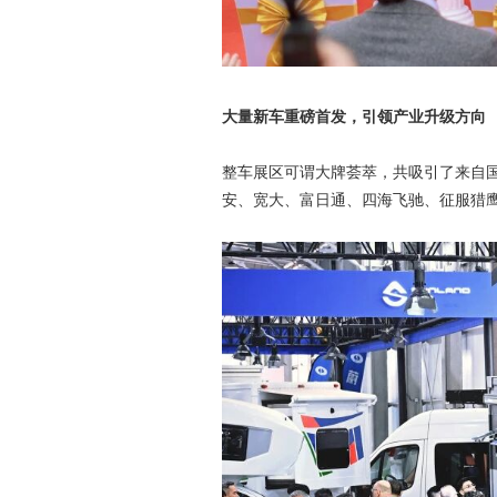
大量新车重磅首发，引领产业升级方向
整车展区可谓大牌荟萃，共吸引了来自
安、宽大、富日通、四海飞驰、征服猎鹰