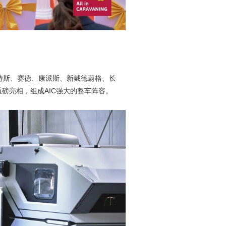
特斯、赛德、康派斯、新戴德蔚格、长
磅亮相，组成AIC强大的整车阵容。