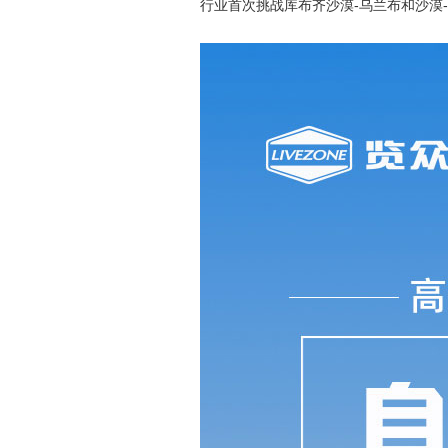
行业首次挑战库布齐沙漠-乌兰布和沙漠