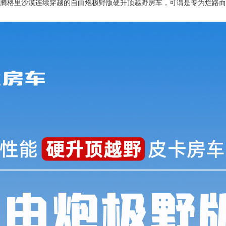
-腾格里沙漠连续穿越的自由炮极野版硬升顶越野房车，可谓是专为烂路