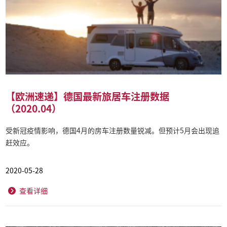
【欧洲速递】德国最新旅居车注册数据
（2020.04）
受新冠疫情影响，德国4月的房车注册数量锐减。但预计5月会出现追
赶效应。
2020-05-28
查看详细