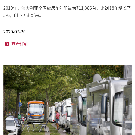
2019年，澳大利亚全国旅居车注册量为711,386台，比2018年增长了
5%，创下历史新高。
2020-07-20
查看详细