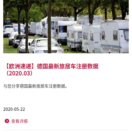
【欧洲速递】德国最新旅居车注册数据
（2020.03）
与您分享德国最新旅居车注册数据。
2020-05-22
查看详细