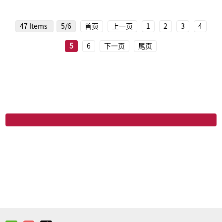
47 Items
5/6
首页
上一页
1
2
3
4
5
6
下一页
尾页
微信
关注官方微信获取更多信息