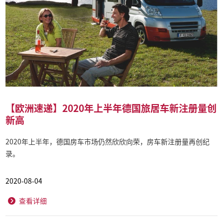
【欧洲速递】2020年上半年德国旅居车新注册量创
新高
2020年上半年，德国房车市场仍然欣欣向荣，房车新注册量再创纪
录。
2020-08-04
查看详细