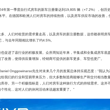
24年第一季度自行式房车的新车注册量达到19,805 辆（+7.2%），
年同期水平。在德国和欧洲人们对房车的持续热情，以及房车供应市场的改善
众多、人们对租赁的需求量走高，以及房车的新注册数据，这些都表明房车
记，与去年同期相比增长了约4.5%。
善也促进了该行业的积极发展。众所周知近年来，半集成和全集成房车底
到了改善，使得供应量增加，经销商可提供的新车更多、车型也更广。
niel Onggowinarso先生对未来几个月的发展总体持乐观态度：“我
也给我们的行业和贸易带来压力，但大多数制造商能够生产和交付相当数
的库存。另一个积极指标是，人们对房车这种旅行方式的持续需求。这并
个性化，这对人们的休闲活动来说越发重要了。”