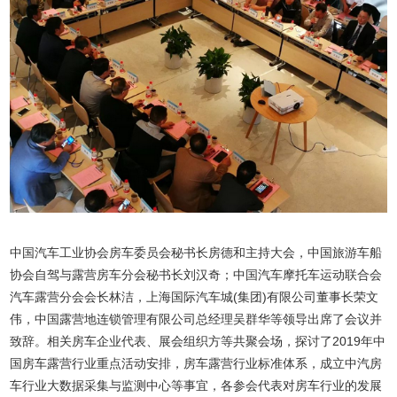
中国汽车工业协会房车委员会秘书长房德和主持大会，中国旅游车船
协会自驾与露营房车分会秘书长刘汉奇；中国汽车摩托车运动联合会
汽车露营分会会长林洁，上海国际汽车城(集团)有限公司董事长荣文
伟，中国露营地连锁管理有限公司总经理吴群华等领导出席了会议并
致辞。相关房车企业代表、展会组织方等共聚会场，探讨了2019年中
国房车露营行业重点活动安排，房车露营行业标准体系，成立中汽房
车行业大数据采集与监测中心等事宜，各参会代表对房车行业的发展