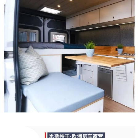
米斯特王·欧洲房车露营