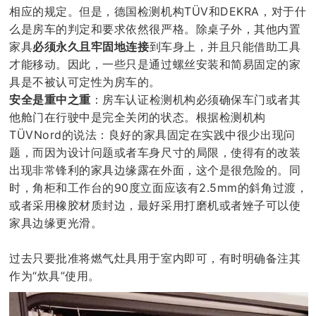
相应的规定。但是，德国检测机构TÜV和DEKRA，对于什
么是房车的判定和要求依然很严格。除桌子外，其他内置
家具
必须永久且牢固地连接
到车身上，并且只能借助工具
才能移动。因此，一些只是通过螺丝安装和简易固定的家
具是不被认可定性为房车的。
安全是重中之重
：房车认证检测机构必须确保车门或者其
他舱门在行驶中是完全关闭的状态。根据检测机构
TÜVNord的说法：良好的家具固定在实践中很少出现问
题，而因为设计问题或者车身尺寸的局限，使得有的改装
出现非常锋利的家具边缘露在外面，这个是很危险的。同
时，角柜和工作台的90度立面应该有2.5mm的斜角过渡，
或者采用橡胶材质封边，最好采用打磨机或者矬子可以使
家具边缘更光滑。
过去只要批准将燃气灶具用于室内即可，有时明确备注其
作为“炊具”使用。