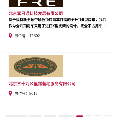
北京富日通科技发展有限公司
基于福特新全顺中轴低顶底盘车打造的全升顶B型房车，我们
作为全升顶房车采用了进口X型支架的设计，完全不占用车辆
内部空间，操作方便、维修便捷、与车辆内部完全分开，比以
展位号：12B02
往的斜升顶大大增加的车辆上铺的使用空间，此款房车虽然小
巧但是具备了所有房车的功能可以说是麻雀虽小、五脏俱全，
内部做工全部采用商务车的高标准制作工艺，不仅仅满足了房
车需求同样也可以兼顾商务出行、代步形式、可旅居、可接
娃、可下地库，收到了广大车友的一致好评，车辆内部从皮料
到五金都有采用进口原材料，保证车辆内部甲醛含量完全符合
国家标准，整套升顶机构单独开发并且经过10万次的升降测
试，大大保证了车辆的耐用性及安全性，现在的房车市场，趋
北京三十九公里露营地服务有限公司
向于年轻化，非专业化，这些人群并不是长时间、长距离的旅
展位号：E012
行，而是真正想在业余时间体验旅行的感受，所以对车辆的要
求更加的全面，使用频率高、对车位要求简单、操控性能好、
可以逛商场、可以去西藏、可以下地库、可以不受限高杆的困
扰，对于一线城市的大部分家庭及小客车限购的城市而言，大