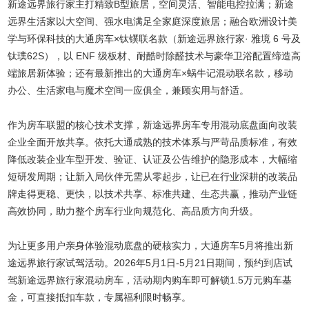
新途远界旅行家主打精致B型旅居，空间灵活、智能电控拉满；新途
远界生活家以大空间、强水电满足全家庭深度旅居；融合欧洲设计美
学与环保科技的大通房车×钛镤联名款（新途远界旅行家· 雅境 6 号及
钛璞62S），以 ENF 级板材、耐酷时除醛技术与豪华卫浴配置缔造高
端旅居新体验；还有最新推出的大通房车×蜗牛记混动联名款，移动
办公、生活家电与魔术空间一应俱全，兼顾实用与舒适。
作为房车联盟的核心技术支撑，新途远界房车专用混动底盘面向改装
企业全面开放共享。依托大通成熟的技术体系与严苛品质标准，有效
降低改装企业车型开发、验证、认证及公告维护的隐形成本，大幅缩
短研发周期；让新入局伙伴无需从零起步，让已在行业深耕的改装品
牌走得更稳、更快，以技术共享、标准共建、生态共赢，推动产业链
高效协同，助力整个房车行业向规范化、高品质方向升级。
为让更多用户亲身体验混动底盘的硬核实力，大通房车5月将推出新
途远界旅行家试驾活动。2026年5月1日-5月21日期间，预约到店试
驾新途远界旅行家混动房车，活动期内购车即可解锁1.5万元购车基
金，可直接抵扣车款，专属福利限时畅享。