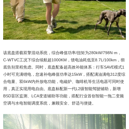
该底盘搭载双擎混动系统，综合峰值功率/扭矩为280kW/798N·m，
C-WTVC工况下综合续航超1000KM，馈电油耗低至8.7L/100km，彻
底告别里程焦虑。同时，底盘配备超高效补能体系：行车SAVE模式1
小时可充满锂电，怠速补电峰值功率达15kW，搭配满油满电312度综
合电量、双6kW内外放电功能，电磁炉、咖啡机等生活电器可同时使
用，真正实现用电自由。底盘标配新一代L2级智能驾驶辅助，新增
BSD盲区监测、LCA变道辅助等功能，搭配行业首创智能一拖二变频
空调与水电智能调度系统，兼顾安全、舒适与便捷。