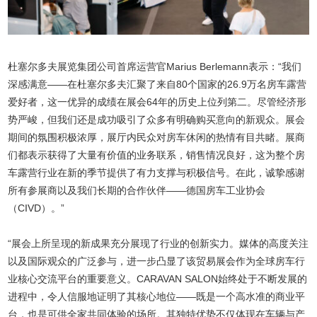
杜塞尔多夫展览集团公司首席运营官Marius Berlemann表示：“我们
深感满意——在杜塞尔多夫汇聚了来自80个国家的26.9万名房车露营
爱好者，这一优异的成绩在展会64年的历史上位列第二。尽管经济形
势严峻，但我们还是成功吸引了众多有明确购买意向的新观众。展会
期间的氛围积极浓厚，展厅内民众对房车休闲的热情有目共睹。展商
们都表示获得了大量有价值的业务联系，销售情况良好，这为整个房
车露营行业在新的季节提供了有力支撑与积极信号。在此，诚挚感谢
所有参展商以及我们长期的合作伙伴——德国房车工业协会
（CIVD）。”
“展会上所呈现的新成果充分展现了行业的创新实力。媒体的高度关注
以及国际观众的广泛参与，进一步凸显了该贸易展会作为全球房车行
业核心交流平台的重要意义。CARAVAN SALON始终处于不断发展的
进程中，令人信服地证明了其核心地位——既是一个高水准的商业平
台，也是可供全家共同体验的场所。其独特优势不仅体现在车辆与产