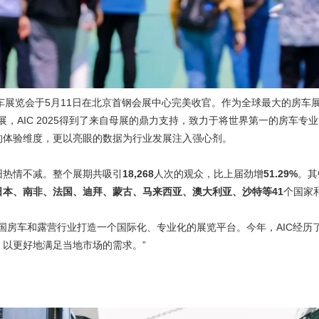
际房车展览会于5月11日在北京首钢会展中心完美收官。作为全球最大的房车展
在华子展，AIC 2025得到了来自母展的鼎力支持，致力于将世界第一的房
的体验维度，更以亮眼的数据为行业发展注入强心剂。
旧热情不减。整个展期共吸引
18,268
人次的观众，比上届劲增
51.29%
。其
日本、南非、法国、迪拜、蒙古、马来西亚、澳大利亚、沙特等
41
个国家
为中国房车和露营行业打造一个国际化、专业化的展览平台。今年，AIC经
以更好地满足当地市场的需求。”