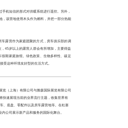
通过手机短信的形式对供暖系统进行遥控。另外，
e营地，该营地使用木头作为燃料，并把一部分热能
房车露营作为家庭团聚的方式，房车俱乐部的调
次，45岁以上的露营人群会有所增加，主要得益
车假期家庭旅馆。绿色政策、生物多样性、碳足
接受这种环境友好型的生活方式。
由杜塞尔多夫展览（上海）有限公司与雅森国际展览有限公司
制，将快速展现当前的业界流行主题，收集世界有
车、底盘、零配件以及房车露营地等。在杜塞
成为业内公司展示新产品和服务的国际化舞台。