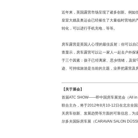
近年来，英国露营市场呈现了诸多创新。例如住
皇室大婚及奥运会已经摧生了大量临时营地的产生
转化，可以进行手机充电，等等。
房车露营是英国人心理的最佳反射：你可以自
查显示，房车露营可以让一家人一起去户外探索
于三个因素：孩子已经离家、思乡情绪，及留
迹、可持续旅游是当前的主题，业界把露营及
【关于展会】
首届ATC SHOW——即中国房车展览会（All i
联合主办，将于2012年8月10-12日在北
关房车创新、发展趋势等方面的可靠信息，为
尔多夫国际房车展（CARAVAN SALON