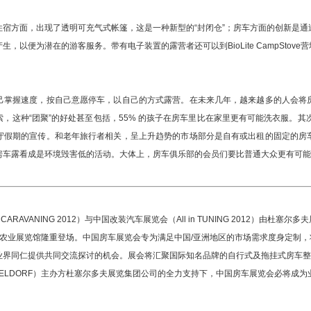
宿方面，出现了透明可充气式帐篷，这是一种新型的“封闭仓”；房车方面的创新是
，以便为潜在的游客服务。带有电子装置的露营者还可以到BioLite CampStov
己掌握速度，按自己意愿停车，以自己的方式露营。在未来几年，越来越多的人会将
，这种“团聚”的好处甚至包括，55% 的孩子在房车里比在家里更有可能洗衣服。其
守假期的宣传。和老年旅行者相关，呈上升趋势的市场部分是自有或出租的固定的房
房车露看成是环境毁害低的活动。大体上，房车俱乐部的会员们要比普通大众更有可能
n CARAVANING 2012）与中国改装汽车展览会（All in TUNING 2012）
京全国农业展览馆隆重登场。中国房车展览会专为满足中国/亚洲地区的市场需求度身定
业界同仁提供共同交流探讨的机会。展会将汇聚国际知名品牌的自行式及拖挂式房车整
 DÜSSELDORF）主办方杜塞尔多夫展览集团公司的全力支持下，中国房车展览会必将