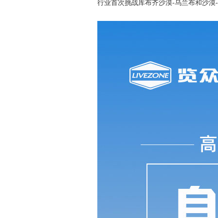
行业首次挑战库布齐沙漠-乌兰布和沙漠