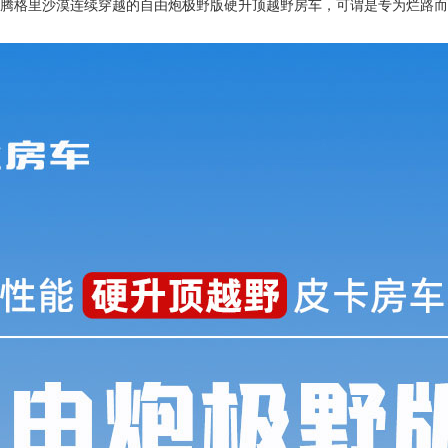
-腾格里沙漠连续穿越的自由炮极野版硬升顶越野房车，可谓是专为烂路