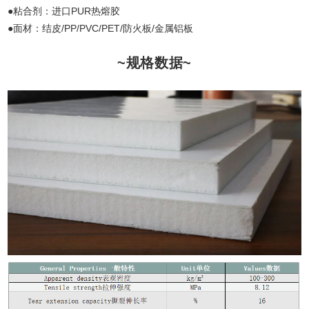
●粘合剂：进口PUR热熔胶
●面材：结皮/PP/PVC/PET/防火板/金属铝板
~规格数据~