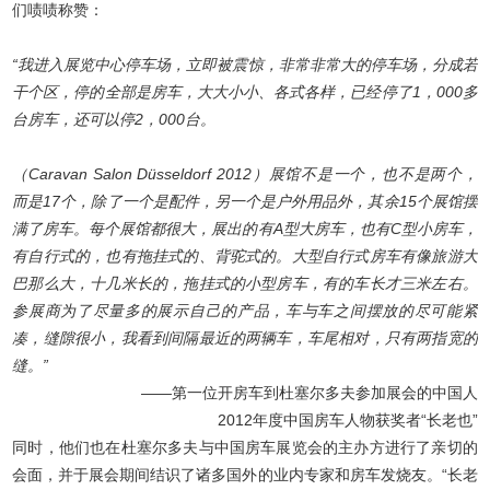
们啧啧称赞：
“我进入展览中心停车场，立即被震惊，非常非常大的停车场，分成若
干个区，停的全部是房车，大大小小、各式各样，已经停了1，000多
台房车，还可以停2，000台。
（Caravan Salon Düsseldorf 2012）展馆不是一个，也不是两个，
而是17个，除了一个是配件，另一个是户外用品外，其余15个展馆摆
满了房车。每个展馆都很大，展出的有A型大房车，也有C型小房车，
有自行式的，也有拖挂式的、背驼式的。大型自行式房车有像旅游大
巴那么大，十几米长的，拖挂式的小型房车，有的车长才三米左右。
参展商为了尽量多的展示自己的产品，车与车之间摆放的尽可能紧
凑，缝隙很小，我看到间隔最近的两辆车，车尾相对，只有两指宽的
缝。”
——第一位开房车到杜塞尔多夫参加展会的中国人
2012年度中国房车人物获奖者“长老也”
同时，他们也在杜塞尔多夫与中国房车展览会的主办方进行了亲切的
会面，并于展会期间结识了诸多国外的业内专家和房车发烧友。“长老